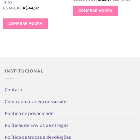
Tribo
original
atual
Este
era:
é:
O
O
R$
149,90
R$
44,97
produto
COMPRAR AGORA
R$ 149,90.
R$ 89,90.
preço
preço
original
atual
Este
tem
era:
é:
produto
COMPRAR AGORA
R$ 149,90.
R$ 44,97.
várias
tem
variantes.
várias
As
variantes.
opções
As
podem
opções
ser
podem
s
escolhida
ser
na
INSTITUCIONAL
escolhidas
página
na
do
página
Contato
produto
do
Como comprar em nosso site
produto
Política de privacidade
Políticas de Envios e Entregas
Política de trocas e devoluções