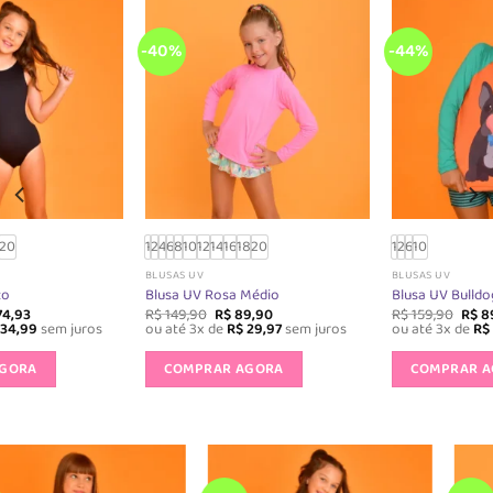
-40%
-44%
1
2
4
6
8
10
12
14
16
18
20
1
2
6
10
BLUSAS UV
BLUSAS UV
Blusa UV Rosa Médio
Blusa UV Bulldog
O
O
O
O
R$
149,90
R$
89,90
R$
159,90
R$
89,90
preço
preço
preço
preço
ou até 3x de
R$
29,97
sem juros
ou até 3x de
R$
29,97
sem juros
original
atual
original
atual
Este
Este
era:
é:
era:
é:
produto
produto
COMPRAR AGORA
COMPRAR AGORA
R$ 149,90.
R$ 89,90.
R$ 159,90.
R$ 89,90.
tem
tem
várias
várias
variantes.
variantes.
As
As
opções
opções