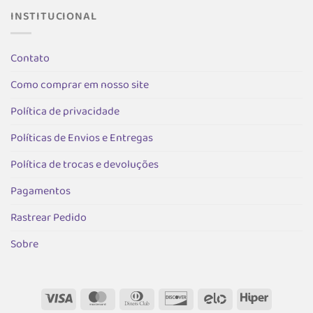
podem
podem
INSTITUCIONAL
ser
ser
escolhidas
escolhida
na
na
Contato
página
página
do
do
Como comprar em nosso site
produto
produto
Política de privacidade
Políticas de Envios e Entregas
Política de trocas e devoluções
Pagamentos
Rastrear Pedido
Sobre