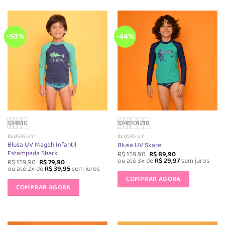
variantes.
As
As
opções
opções
podem
-50%
-44%
podem
ser
ser
escolhida
escolhidas
na
na
página
página
do
do
produto
produto
1
2
4
8
10
1
2
4
6
10
12
18
BLUSAS UV
BLUSAS UV
Blusa UV Magah Infantil
Blusa UV Skate
Estampada Shark
O
O
R$
159,90
R$
89,90
preço
preço
ou até 3x de
R$
29,97
sem juros
O
O
R$
159,90
R$
79,90
original
atual
preço
preço
Este
ou até 2x de
R$
39,95
sem juros
era:
é:
original
atual
Este
produto
COMPRAR AGORA
R$ 159,90.
R$ 89,90.
era:
é:
produto
COMPRAR AGORA
R$ 159,90.
R$ 79,90.
tem
tem
várias
várias
variantes.
variantes.
As