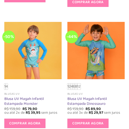
produto
COMPRAR AGORA
R$ 159,90.
R$ 79,90.
tem
tem
várias
várias
variantes.
variantes.
As
As
opções
opções
podem
-50%
-44%
podem
ser
ser
escolhidas
escolhida
na
na
página
página
do
do
produto
produto
1
4
1
2
4
6
8
12
BLUSAS UV
BLUSAS UV
Blusa UV Magah Infantil
Blusa UV Magah Infantil
Estampada Monster
Estampada Dinossauro
O
O
O
O
R$
159,90
R$
79,90
R$
159,90
R$
89,90
preço
preço
preço
preço
ou até 2x de
R$
39,95
sem juros
ou até 3x de
R$
29,97
sem juros
original
atual
original
atual
Este
Este
era:
é:
era:
é:
produto
produto
COMPRAR AGORA
COMPRAR AGORA
R$ 159,90.
R$ 79,90.
R$ 159,90.
R$ 89,90.