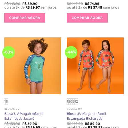
O
O
O
O
R$
149,90
R$
89,90
R$
149,90
R$
74,95
preço
preço
preço
preço
ou até 3x de
R$
29,97
sem juros
ou até 2x de
R$
37,48
sem juros
original
atual
original
atual
Este
Este
era:
é:
era:
é:
produto
produto
COMPRAR AGORA
COMPRAR AGORA
R$ 149,90.
R$ 89,90.
R$ 149,90.
R$ 74,95.
tem
tem
várias
várias
variantes.
variantes.
As
As
opções
opções
-63%
-44%
podem
podem
ser
ser
escolhidas
escolhida
na
na
página
página
do
do
produto
produto
1
8
1
2
6
8
12
BLUSAS UV
BLUSAS UV
Blusa UV Magah Infantil
Blusa UV Magah Infantil
Estampada Jacaré
Estampada Bicharada
O
O
O
O
R$
159,90
R$
59,90
R$
159,90
R$
89,90
preço
preço
preço
preço
ou até 2x de
R$
29,95
sem juros
ou até 3x de
R$
29,97
sem juros