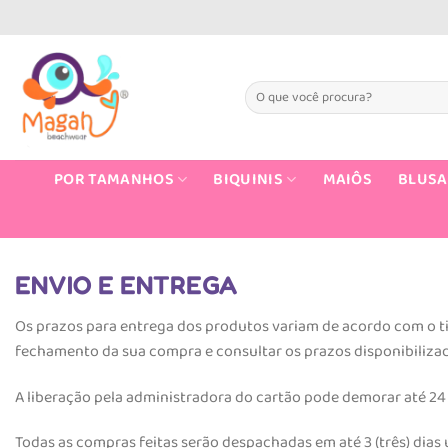
Skip
to
content
Pesquisar
por:
POR TAMANHOS
BIQUINIS
MAIÔS
BLUSA
ENVIO E ENTREGA
Os prazos para entrega dos produtos variam de acordo com o tip
fechamento da sua compra e consultar os prazos disponibilizad
A liberação pela administradora do cartão pode demorar até 24
Todas as compras feitas serão despachadas em até 3 (três) dia