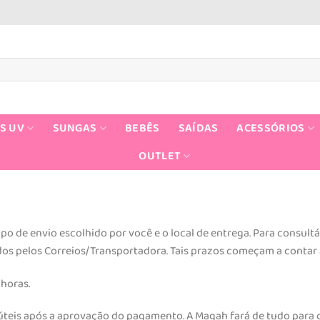
S UV
SUNGAS
BEBÊS
SAÍDAS
ACESSÓRIOS
OUTLET
o de envio escolhido por você e o local de entrega. Para consult
os pelos Correios/Transportadora. Tais prazos começam a contar a
 horas.
s úteis após a aprovação do pagamento. A Magah fará de tudo para 