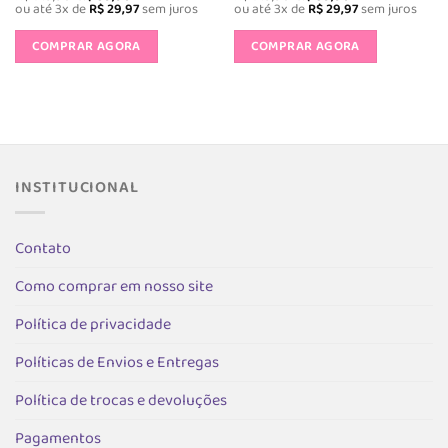
preço
preço
preço
preço
ou até 3x de
R$
29,97
sem juros
ou até 3x de
R$
29,97
sem juros
original
atual
original
atual
Este
Este
era:
é:
era:
é:
produto
produto
COMPRAR AGORA
COMPRAR AGORA
R$ 149,90.
R$ 89,90.
R$ 149,90.
R$ 89,90.
tem
tem
várias
várias
variantes.
variantes.
As
As
opções
opções
podem
podem
INSTITUCIONAL
ser
ser
escolhidas
escolhida
na
na
Contato
página
página
do
do
Como comprar em nosso site
produto
produto
Política de privacidade
Políticas de Envios e Entregas
Política de trocas e devoluções
Pagamentos