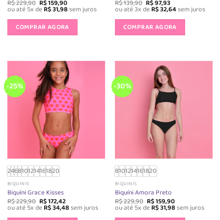
O
O
O
O
R$
229,90
R$
159,90
R$
139,90
R$
97,93
preço
preço
preço
preço
ou até 5x de
R$
31,98
sem juros
ou até 3x de
R$
32,64
sem juros
original
atual
original
atual
Este
Este
era:
é:
era:
é:
produto
produto
COMPRAR AGORA
COMPRAR AGORA
R$ 229,90.
R$ 159,90.
R$ 139,90.
R$ 97,93.
tem
tem
várias
várias
variantes.
variantes.
As
As
opções
opções
-25%
-30%
podem
podem
ser
ser
escolhidas
escolhida
na
na
página
página
do
do
produto
produto
2
4
6
8
10
12
14
16
18
20
8
10
12
14
16
18
20
BIQUINIS
BIQUINIS
Biquíni Grace Kisses
Biquíni Amora Preto
O
O
O
O
R$
229,90
R$
172,42
R$
229,90
R$
159,90
preço
preço
preço
preço
ou até 5x de
R$
34,48
sem juros
ou até 5x de
R$
31,98
sem juros
original
atual
original
atual
Este
Este