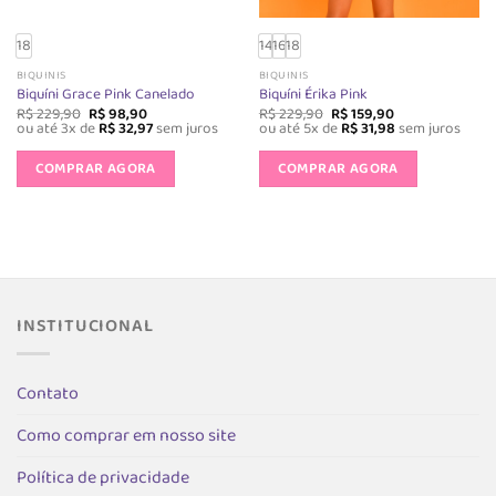
produto
produto
18
14
16
18
BIQUINIS
BIQUINIS
Biquíni Grace Pink Canelado
Biquíni Érika Pink
O
O
O
O
R$
229,90
R$
98,90
R$
229,90
R$
159,90
preço
preço
preço
preço
ou até 3x de
R$
32,97
sem juros
ou até 5x de
R$
31,98
sem juros
original
atual
original
atual
Este
Este
era:
é:
era:
é:
produto
produto
COMPRAR AGORA
COMPRAR AGORA
R$ 229,90.
R$ 98,90.
R$ 229,90.
R$ 159,90.
tem
tem
várias
várias
variantes.
variantes.
As
As
opções
opções
podem
podem
INSTITUCIONAL
ser
ser
escolhidas
escolhida
na
na
Contato
página
página
do
do
Como comprar em nosso site
produto
produto
Política de privacidade