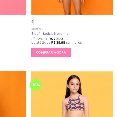
6
BIQUÍNIS
Biquíni Letícia Noronha
O
O
R$
229,90
R$
79,90
preço
preço
ou até 2x de
R$
39,95
sem juros
original
atual
Este
era:
é:
COMPRAR AGORA
o
produto
R$ 229,90.
R$ 79,90.
tem
várias
s.
variantes.
As
opções
-61%
podem
ser
das
escolhidas
na
página