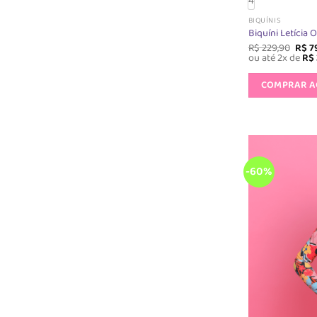
4
BIQUÍNIS
Biquíni Letícia 
O
R$
229,90
R$
7
preç
ou até 2x de
R$
origi
era:
COMPRAR 
R$ 22
-60%