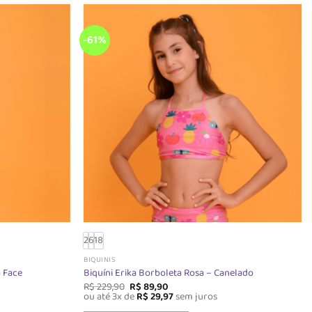
variantes.
As
opções
-61%
podem
ser
das
escolhidas
na
página
do
o
produto
2
6
18
BIQUINIS
a Face
Biquíni Erika Borboleta Rosa – Canelado
O
O
R$
229,90
R$
89,90
preço
preço
ou até 3x de
R$
29,97
sem juros
original
atual
Este