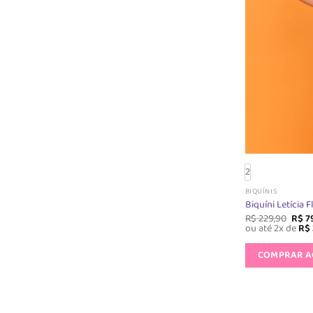
2
BIQUÍNIS
Biquíni Letícia 
O
R$
229,90
R$
7
preç
ou até 2x de
R$
origi
era:
COMPRAR 
R$ 22