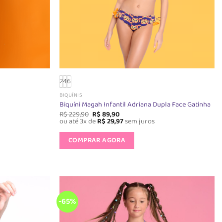
do
o
produto
2
4
6
BIQUÍNIS
Biquíni Magah Infantil Adriana Dupla Face Gatinha
O
O
R$
229,90
R$
89,90
preço
preço
ou até 3x de
R$
29,97
sem juros
original
atual
Este
era:
é:
COMPRAR AGORA
o
produto
R$ 229,90.
R$ 89,90.
tem
várias
s.
variantes.
As
opções
-65%
podem
ser