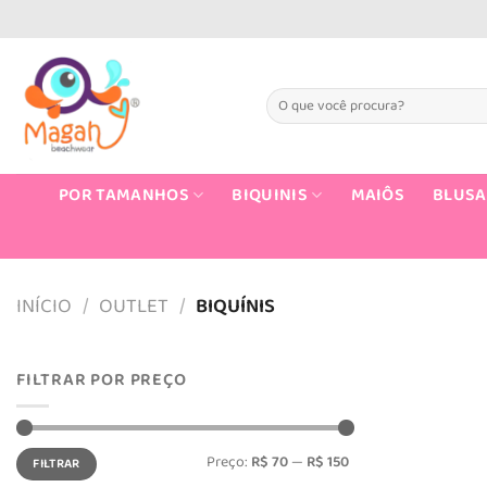
Skip
to
content
Pesquisar
por:
POR TAMANHOS
BIQUINIS
MAIÔS
BLUSA
INÍCIO
/
OUTLET
/
BIQUÍNIS
FILTRAR POR PREÇO
Preço
Preço
Preço:
R$ 70
—
R$ 150
FILTRAR
mínimo
máximo