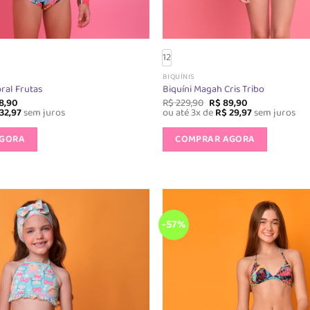
12
BIQUÍNIS
oral Frutas
Biquíni Magah Cris Tribo
O
O
O
8,90
R$
229,90
R$
89,90
o
preço
preço
preço
32,97
sem juros
ou até 3x de
R$
29,97
sem juros
nal
atual
original
atual
Este
Este
é:
era:
é:
AGORA
COMPRAR AGORA
produto
produt
49,90.
R$ 98,90.
R$ 229,90.
R$ 89,90.
tem
tem
várias
várias
variantes.
variante
As
As
opções
opções
-57%
podem
podem
ser
ser
escolhidas
escolhi
na
na
página
página