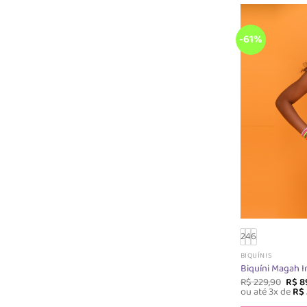
-61%
2
4
6
BIQUÍNIS
Biquíni Magah In
O
R$
229,90
R$
8
preç
ou até 3x de
R$
origi