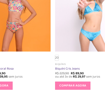
escolhidas
escolhi
na
na
página
página
do
do
produto
produt
20
BIQUÍNIS
Floral Rosa
Biquíni Cris Jeans
O
O
O
9,90
R$
229,90
R$
89,90
o
preço
preço
preço
39,95
sem juros
ou até 3x de
R$
29,97
sem juros
nal
atual
original
atual
Este
Este
é:
era:
é:
AGORA
COMPRAR AGORA
produto
produt
9,90.
R$ 79,90.
R$ 229,90.
R$ 89,90.
tem
tem
várias
várias
variantes.
variante