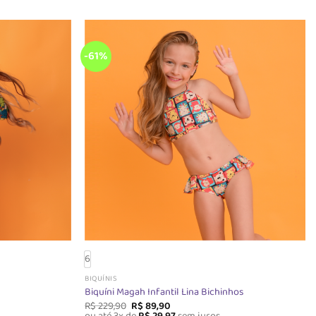
-61%
6
BIQUÍNIS
s
Biquíni Magah Infantil Lina Bichinhos
O
O
R$
229,90
R$
89,90
preço
preço
ou até 3x de
R$
29,97
sem juros