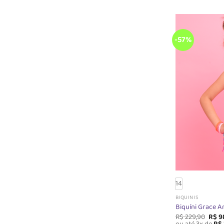
-57%
14
BIQUINIS
Biquíni Grace A
O
R$
229,90
R$
9
preç
ou até 3x de
R$