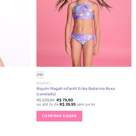
das
escolhidas
na
página
do
o
produto
2
4
6
BIQUÍNIS
Biquíni Magah Infantil Erika Bailarina Roxa
(canelado)
O
O
R$
229,90
R$
79,90
preço
preço
ou até 2x de
R$
39,95
sem juros
original
atual
Este
o
era:
é:
COMPRAR AGORA
produto
R$ 229,90.
R$ 79,90.
tem
várias
s.