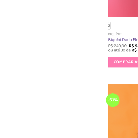
2
BIQUÍNIS
Biquíni Duda Fl
O
R$
249,90
R$
9
preç
ou até 3x de
R$
origi
era:
COMPRAR 
R$ 2
-61%