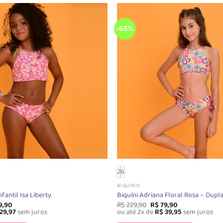
As
As
opções
opções
podem
podem
-65%
ser
ser
escolhidas
escolhi
na
na
página
página
do
do
produto
produt
2
6
BIQUÍNIS
fantil Isa Liberty
Biquíni Adriana Floral Rosa – Dupl
O
O
O
9,90
R$
229,90
R$
79,90
o
preço
preço
preço
29,97
sem juros
ou até 2x de
R$
39,95
sem juros
nal
atual
original
atual
Este
Este