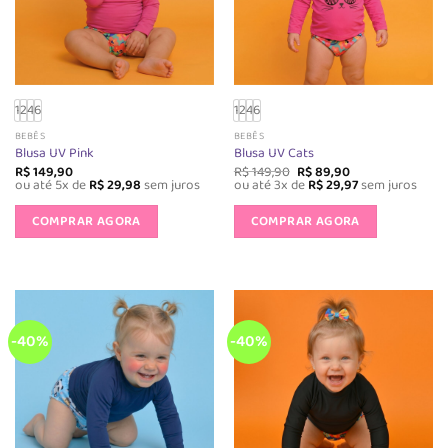
na
na
página
página
do
do
produto
produto
1
2
4
6
1
2
4
6
BEBÊS
BEBÊS
Blusa UV Pink
Blusa UV Cats
O
O
R$
149,90
R$
149,90
R$
89,90
preço
preço
ou até 5x de
R$
29,98
sem juros
ou até 3x de
R$
29,97
sem juros
original
atual
Este
Este
era:
é:
produto
produto
COMPRAR AGORA
COMPRAR AGORA
R$ 149,90.
R$ 89,90.
tem
tem
várias
várias
variantes.
variantes.
As
As
opções
opções
-40%
-40%
podem
podem
ser
ser
escolhidas
escolhida
na
na
página
página