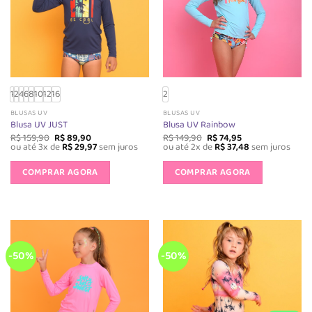
escolhidas
escolhida
na
na
página
página
do
do
produto
produto
1
2
4
6
8
10
12
16
2
BLUSAS UV
BLUSAS UV
Blusa UV JUST
Blusa UV Rainbow
O
O
O
O
R$
159,90
R$
89,90
R$
149,90
R$
74,95
preço
preço
preço
preço
ou até 3x de
R$
29,97
sem juros
ou até 2x de
R$
37,48
sem juros
original
atual
original
atual
Este
Este
era:
é:
era:
é:
produto
produto
COMPRAR AGORA
COMPRAR AGORA
R$ 159,90.
R$ 89,90.
R$ 149,90.
R$ 74,95.
tem
tem
várias
várias
variantes.
variantes.
As
As
opções
opções
-50%
-50%
podem
podem
ser
ser
escolhidas
escolhida
na
na