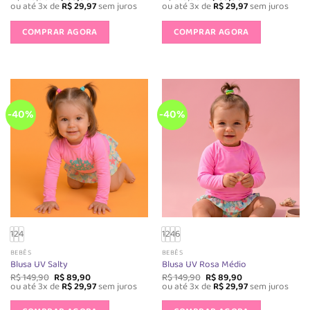
preço
preço
preço
preço
ou até 3x de
R$
29,97
sem juros
ou até 3x de
R$
29,97
sem juros
original
atual
original
atual
Este
Este
era:
é:
era:
é:
produto
produto
COMPRAR AGORA
COMPRAR AGORA
R$ 149,90.
R$ 89,90.
R$ 149,90.
R$ 89,90.
tem
tem
várias
várias
variantes.
variantes.
As
As
opções
opções
-40%
-40%
podem
podem
ser
ser
escolhidas
escolhida
na
na
página
página
do
do
produto
produto
1
2
4
1
2
4
6
BEBÊS
BEBÊS
Blusa UV Salty
Blusa UV Rosa Médio
O
O
O
O
R$
149,90
R$
89,90
R$
149,90
R$
89,90
preço
preço
preço
preço
ou até 3x de
R$
29,97
sem juros
ou até 3x de
R$
29,97
sem juros
original
atual
original
atual
Este
Este
era:
é:
era:
é: