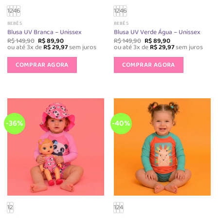
1
2
4
6
1
2
4
6
BEBÊS
BEBÊS
Blusa UV Branca – Unissex
Blusa UV Verde Água – Unissex
O
O
O
O
R$
149,90
R$
89,90
R$
149,90
R$
89,90
preço
preço
preço
preço
ou até 3x de
R$
29,97
sem juros
ou até 3x de
R$
29,97
sem juros
original
atual
original
atual
Este
Este
era:
é:
era:
é:
produto
produto
COMPRAR AGORA
COMPRAR AGORA
R$ 149,90.
R$ 89,90.
R$ 149,90.
R$ 89,90.
tem
tem
várias
várias
variantes.
variantes.
As
As
opções
opções
-36%
-40%
podem
podem
ser
ser
escolhidas
escolhida
na
na
página
página
do
do
produto
produto
1
2
1
2
4