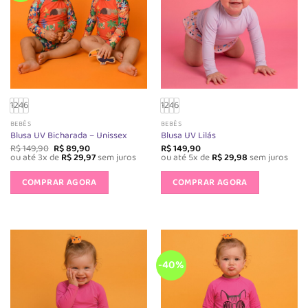
1
2
4
6
1
2
4
6
BEBÊS
BEBÊS
Blusa UV Bicharada – Unissex
Blusa UV Lilás
O
O
R$
149,90
R$
89,90
R$
149,90
preço
preço
ou até 3x de
R$
29,97
sem juros
ou até 5x de
R$
29,98
sem juros
original
atual
Este
Este
era:
é:
produto
produto
COMPRAR AGORA
COMPRAR AGORA
R$ 149,90.
R$ 89,90.
tem
tem
várias
várias
variantes.
variantes.
As
As
opções
opções
-40%
podem
podem
ser
ser
escolhidas
escolhida