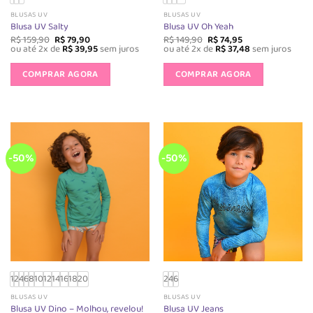
BLUSAS UV
BLUSAS UV
Blusa UV Salty
Blusa UV Oh Yeah
O
O
O
O
R$
159,90
R$
79,90
R$
149,90
R$
74,95
preço
preço
preço
preço
ou até 2x de
R$
39,95
sem juros
ou até 2x de
R$
37,48
sem juros
original
atual
original
atual
Este
Este
era:
é:
era:
é:
produto
produto
COMPRAR AGORA
COMPRAR AGORA
R$ 159,90.
R$ 79,90.
R$ 149,90.
R$ 74,95.
tem
tem
várias
várias
variantes.
variantes.
As
As
opções
opções
-50%
-50%
podem
podem
ser
ser
escolhidas
escolhida
na
na
página
página
do
do
produto
produto
1
2
4
6
8
10
12
14
16
18
20
2
4
6
BLUSAS UV
BLUSAS UV
Blusa UV Dino – Molhou, revelou!
Blusa UV Jeans