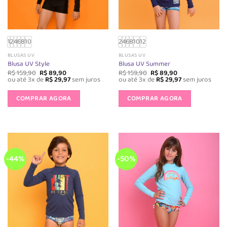
página
do
do
produto
produto
1
2
4
6
8
10
2
4
6
8
10
12
BLUSAS UV
BLUSAS UV
Blusa UV Style
Blusa UV Summer
O
O
O
O
R$
159,90
R$
89,90
R$
159,90
R$
89,90
preço
preço
preço
preço
ou até 3x de
R$
29,97
sem juros
ou até 3x de
R$
29,97
sem juros
original
atual
original
atual
Este
Este
era:
é:
era:
é:
produto
produto
COMPRAR AGORA
COMPRAR AGORA
R$ 159,90.
R$ 89,90.
R$ 159,90.
R$ 89,90.
tem
tem
várias
várias
variantes.
variantes.
As
As
opções
opções
-44%
-50%
podem
podem
ser
ser
escolhidas
escolhida
na
na
página
página
do
do
produto
produto