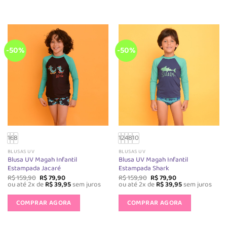
tem
tem
várias
várias
variantes.
variantes.
As
As
opções
opções
-50%
-50%
podem
podem
ser
ser
escolhidas
escolhida
na
na
página
página
do
do
produto
produto
1
6
8
1
2
4
8
10
BLUSAS UV
BLUSAS UV
Blusa UV Magah Infantil
Blusa UV Magah Infantil
Estampada Jacaré
Estampada Shark
O
O
O
O
R$
159,90
R$
79,90
R$
159,90
R$
79,90
preço
preço
preço
preço
ou até 2x de
R$
39,95
sem juros
ou até 2x de
R$
39,95
sem juros
original
atual
original
atual
Este
Este
era:
é:
era:
é:
produto
produto
COMPRAR AGORA
COMPRAR AGORA
R$ 159,90.
R$ 79,90.
R$ 159,90.
R$ 79,90.
tem
tem
várias
várias