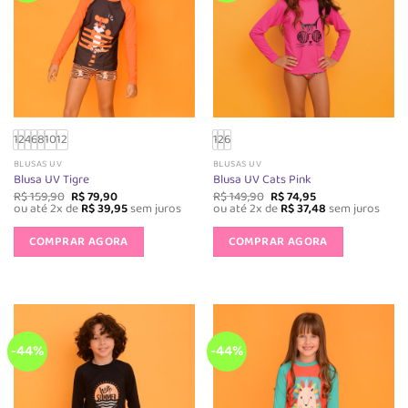
1
2
4
6
8
10
12
1
2
6
BLUSAS UV
BLUSAS UV
Blusa UV Tigre
Blusa UV Cats Pink
O
O
O
O
R$
159,90
R$
79,90
R$
149,90
R$
74,95
preço
preço
preço
preço
ou até 2x de
R$
39,95
sem juros
ou até 2x de
R$
37,48
sem juros
original
atual
original
atual
Este
Este
era:
é:
era:
é:
produto
produto
COMPRAR AGORA
COMPRAR AGORA
R$ 159,90.
R$ 79,90.
R$ 149,90.
R$ 74,95.
tem
tem
várias
várias
variantes.
variantes.
As
As
opções
opções
-44%
-44%
podem
podem
ser
ser
escolhidas
escolhida