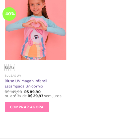
As
opções
opções
podem
-40%
podem
ser
ser
escolhidas
escolhida
na
na
página
página
do
do
produto
produto
1
2
8
12
BLUSAS UV
Blusa UV Magah Infantil
Estampada Unicórnio
O
O
R$
149,90
R$
89,90
preço
preço
ou até 3x de
R$
29,97
sem juros
original
atual
Este
era:
é:
produto
COMPRAR AGORA
R$ 149,90.
R$ 89,90.
tem
várias
variantes.
As