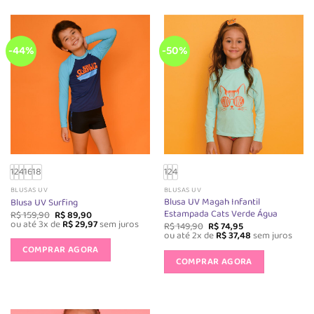
variantes.
variantes.
As
As
opções
opções
-44%
-50%
podem
podem
ser
ser
escolhidas
escolhida
na
na
página
página
do
do
produto
produto
1
2
4
16
18
1
2
4
BLUSAS UV
BLUSAS UV
Blusa UV Magah Infantil
Blusa UV Surfing
Estampada Cats Verde Água
O
O
R$
159,90
R$
89,90
preço
preço
ou até 3x de
R$
29,97
sem juros
O
O
R$
149,90
R$
74,95
original
atual
preço
preço
Este
ou até 2x de
R$
37,48
sem juros
era:
é:
original
atual
Este
produto
COMPRAR AGORA
R$ 159,90.
R$ 89,90.
era:
é:
produto
COMPRAR AGORA
R$ 149,90.
R$ 74,95.
tem
tem
várias
várias
variantes.
variantes.
As