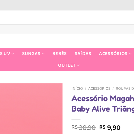
S UV
SUNGAS
BEBÊS
SAÍDAS
ACESSÓRIOS
OUTLET
INÍCIO
/
ACESSÓRIOS
/
ROUPAS D
Acessório Magah 
Baby Alive Triân
O
O
38,90
9,90
R$
R$