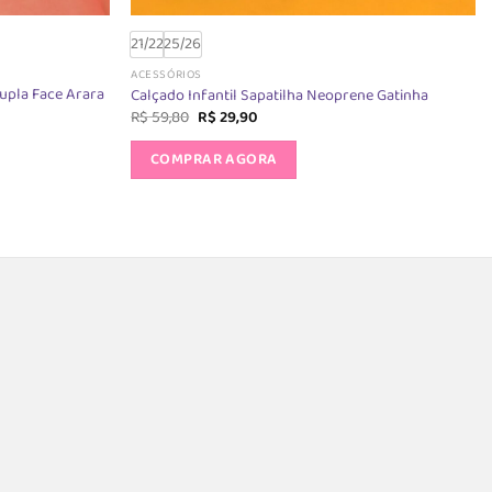
21/22
25/26
ACESSÓRIOS
upla Face Arara
Calçado Infantil Sapatilha Neoprene Gatinha
O
O
R$
59,80
R$
29,90
preço
preço
Este
original
atual
COMPRAR AGORA
produto
era:
é:
R$ 59,80.
R$ 29,90.
o
tem
várias
variantes.
s.
As
opções
podem
ser
escolhidas
das
na
página
do
produto
o