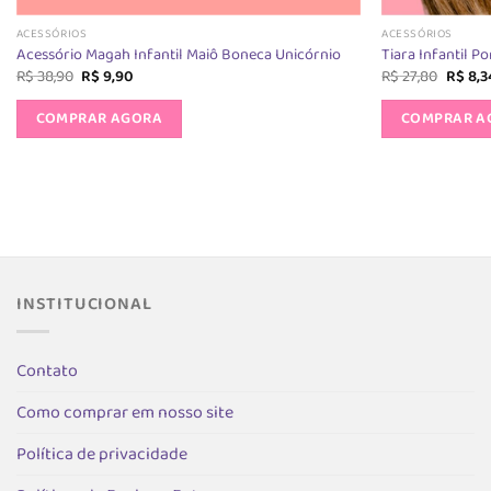
ACESSÓRIOS
ACESSÓRIOS
Acessório Magah Infantil Maiô Boneca Unicórnio
Tiara Infantil P
O
O
O
R$
38,90
R$
9,90
R$
27,80
R$
8,3
preço
preço
preço
original
atual
origina
COMPRAR AGORA
COMPRAR A
era:
é:
era:
R$ 38,90.
R$ 9,90.
R$ 27,8
INSTITUCIONAL
Contato
Como comprar em nosso site
Política de privacidade