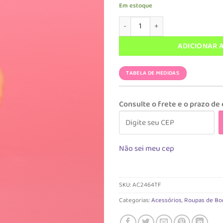
preço
pre
Em estoque
original
atua
Acessório Magah Infantil Maiô B
era:
é:
R$ 38,90.
R$ 9
ADICIONAR 
TABELA DE MEDIDAS
Consulte o frete e o prazo de
Não sei meu cep
SKU:
AC2464TF
Categorias:
Acessórios
,
Roupas de Bo