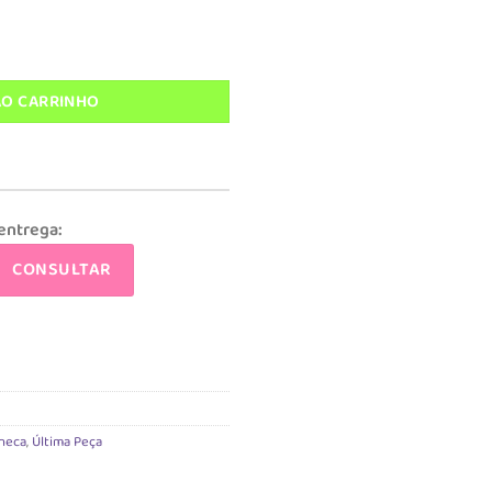
ço
l
aby Alive Triângulo F quantidade
,90.
AO CARRINHO
 entrega:
CONSULTAR
neca
,
Última Peça