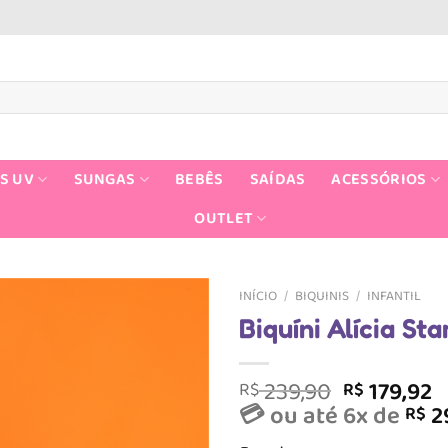
S UV
SUNGAS
BEBÊS
SAÍDAS
ACESSÓRIOS
OUTLET
INÍCIO
/
BIQUINIS
/
INFANTIL
Biquíni Alícia Sta
O
239,90
179,92
R$
R$
preço
p
💳 ou até 6x de
2
R$
original
a