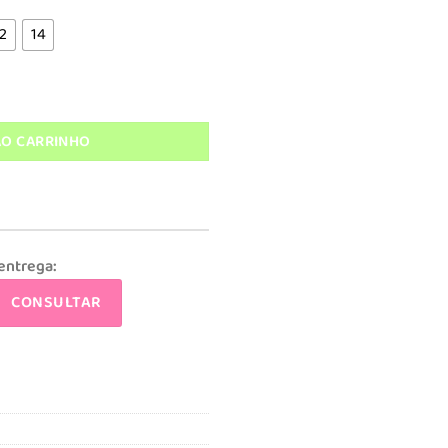
:
.
$ 179,92.
2
14
AO CARRINHO
 entrega:
CONSULTAR