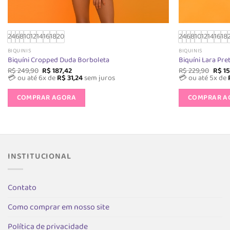
2
4
6
8
10
12
14
16
18
20
2
4
6
8
10
12
14
16
18
BIQUINIS
BIQUINIS
Biquíni Cropped Duda Borboleta
Biquíni Lara Pre
O
O
O
R$
249,90
R$
187,42
R$
229,90
R$
15
preço
preço
preç
💳 ou até 6x de
R$
31,24
sem juros
💳 ou até 5x de
original
atual
origi
Este
era:
é:
era:
COMPRAR AGORA
COMPRAR A
produto
R$ 249,90.
R$ 187,42.
R$ 22
tem
várias
variantes.
As
INSTITUCIONAL
opções
podem
ser
Contato
escolhidas
na
Como comprar em nosso site
página
Política de privacidade
do