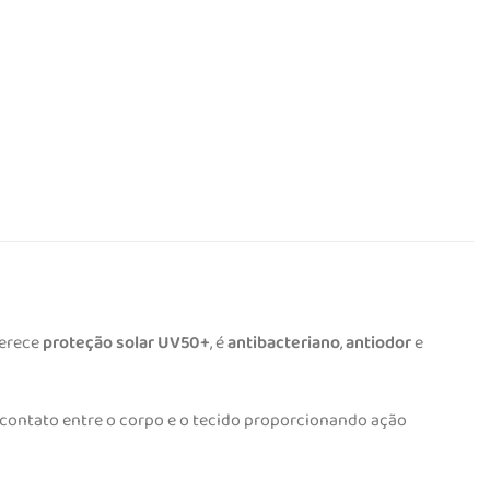
ferece
proteção solar UV50+
, é
antibacteriano
,
antiodor
e
o contato entre o corpo e o tecido proporcionando ação