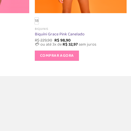
18
BIQUINIS
Biquíni Grace Pink Canelado
O
O
R$
229,90
R$
98,90
preço
preço
💳 ou até 3x de
R$
32,97
sem juros
original
atual
Este
era:
é:
COMPRAR AGORA
o
produto
R$ 229,90.
R$ 98,90.
tem
várias
s.
variantes.
As
opções
podem
ser
das
escolhidas
na
página
do