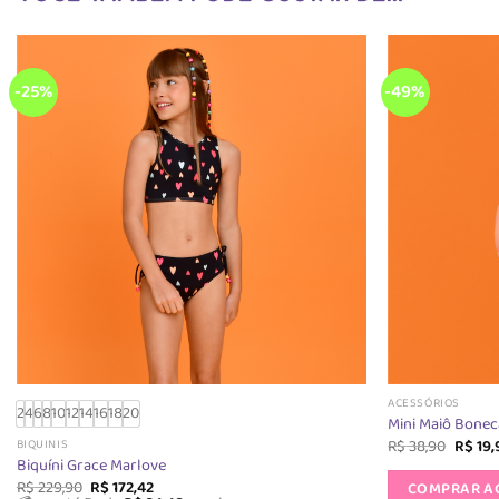
-25%
-49%
ACESSÓRIOS
2
4
6
8
10
12
14
16
18
20
Mini Maiô Bonec
O
R$
38,90
R$
19,
BIQUINIS
preço
Biquíni Grace Marlove
origina
O
O
R$
229,90
R$
172,42
COMPRAR A
era: