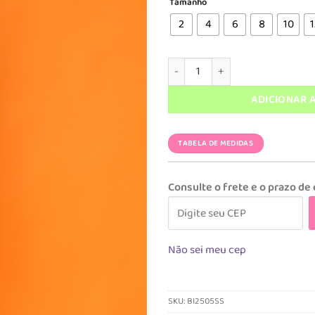
Tamanho
era:
é
R$ 239,90
R
2
4
6
8
10
1
Biquíni Alícia Stars quantidade
ADICIONAR 
TABELA DE MEDIDAS
Consulte o frete e o prazo de
Não sei meu cep
SKU:
BI2505SS