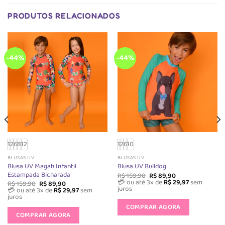
s.
As
opções
opções
PRODUTOS RELACIONADOS
podem
podem
ser
ser
escolhidas
escolhida
na
as
na
-44%
-44%
página
página
do
do
produto
produto
1
2
6
8
12
1
2
6
10
BLUSAS UV
BLUSAS UV
Blusa UV Magah Infantil
Blusa UV Bulldog
Estampada Bicharada
O
O
R$
159,90
R$
89,90
preço
preço
💳 ou até 3x de
R$
29,97
sem
O
O
R$
159,90
R$
89,90
original
atual
juros
preço
preço
💳 ou até 3x de
R$
29,97
sem
era:
é:
original
atual
Este
juros
R$ 159,90.
R$ 89,90.
era:
é:
Este
produto
COMPRAR AGORA
R$ 159,90.
R$ 89,90.
produto
COMPRAR AGORA
tem