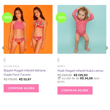
-70%
-52%
2
2
ÚLTIMA PEÇA
BEBÊS
Biquíni Magah Infantil Adriana
Maiô Magah Infantil Kaká Letras
Dupla Face Tucano
O
O
R$
289,90
R$
139,90
preço
preço
💳 ou até 4x de
R$
34,98
sem
O
O
R$
179,90
R$
53,97
original
atual
juros
preço
preço
Este
era:
é:
original
atual
Este
R$ 289,90.
R$ 139,90.
produto
COMPRAR AGORA
era:
é:
produto
COMPRAR AGORA
R$ 179,90.
R$ 53,97.
tem
tem
várias
várias
variantes.
variantes.
As