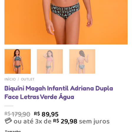
INÍCIO
/
OUTLET
Biquíni Magah Infantil Adriana Dupla
Face Letras Verde Água
O
O
179,90
89,95
R$
R$
preço
preço
💳 ou até 3x de
29,98
sem juros
R$
original
atual
Tamanho