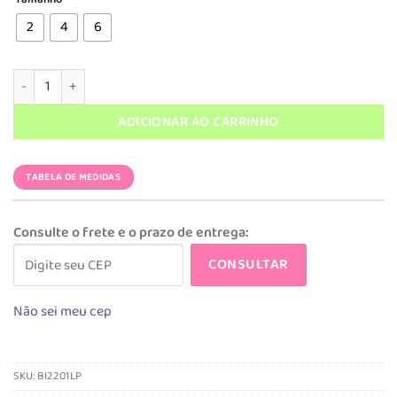
era:
é:
R$ 179,90.
R$ 89,95.
2
4
6
Biquíni Magah Infantil Adriana Dupla Face Letras Verde Água quan
ADICIONAR AO CARRINHO
TABELA DE MEDIDAS
Consulte o frete e o prazo de entrega:
CONSULTAR
Não sei meu cep
SKU:
BI2201LP