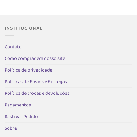
tem
várias
várias
variantes.
s.
variantes.
As
As
opções
opções
podem
INSTITUCIONAL
podem
ser
ser
escolhida
as
escolhidas
Contato
na
na
página
Como comprar em nosso site
página
do
do
produto
Política de privacidade
produto
Políticas de Envios e Entregas
Política de trocas e devoluções
Pagamentos
Rastrear Pedido
Sobre