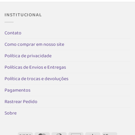
s.
variantes.
As
As
opções
opções
podem
INSTITUCIONAL
podem
ser
ser
escolhida
as
escolhidas
Contato
na
na
página
Como comprar em nosso site
página
do
do
produto
Política de privacidade
produto
Políticas de Envios e Entregas
Política de trocas e devoluções
Pagamentos
Rastrear Pedido
Sobre