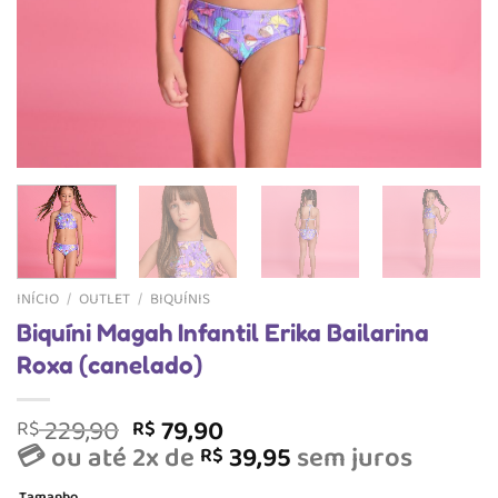
INÍCIO
/
OUTLET
/
BIQUÍNIS
Biquíni Magah Infantil Erika Bailarina
Roxa (canelado)
O
O
229,90
79,90
R$
R$
preço
preço
💳 ou até 2x de
39,95
sem juros
R$
original
atual
Tamanho