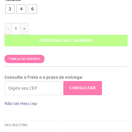
era:
é:
R$ 229,90.
R$ 79,90.
2
4
6
Biquíni Magah Infantil Erika Bailarina Roxa (canelado) quantidade
ADICIONAR AO CARRINHO
TABELA DE MEDIDAS
Consulte o frete e o prazo de entrega:
CONSULTAR
Não sei meu cep
SKU:
BI2217BA