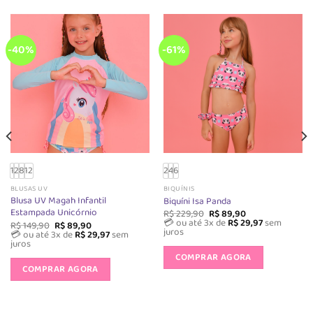
-40%
-61%
1
2
8
12
2
4
6
BLUSAS UV
BIQUÍNIS
Blusa UV Magah Infantil
Biquíni Isa Panda
Estampada Unicórnio
O
O
R$
229,90
R$
89,90
preço
preço
💳 ou até 3x de
R$
29,97
sem
O
O
R$
149,90
R$
89,90
original
atual
juros
preço
preço
💳 ou até 3x de
R$
29,97
sem
era:
é:
original
atual
Este
juros
R$ 229,90.
R$ 89,90.
era:
é:
Este
produto
COMPRAR AGORA
R$ 149,90.
R$ 89,90.
produto
COMPRAR AGORA
tem
tem
várias
várias
variantes.