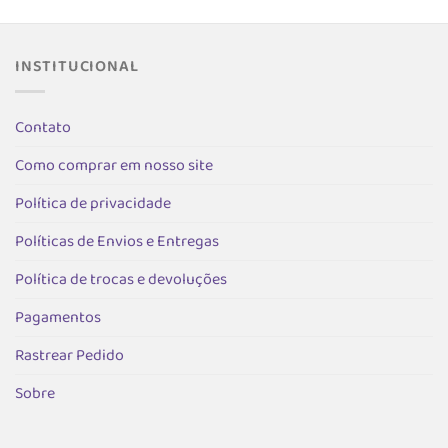
variantes.
variantes.
s.
As
As
opções
opções
podem
podem
INSTITUCIONAL
ser
ser
escolhidas
escolhida
as
Contato
na
na
página
página
Como comprar em nosso site
do
do
produto
produto
Política de privacidade
Políticas de Envios e Entregas
Política de trocas e devoluções
Pagamentos
Rastrear Pedido
Sobre