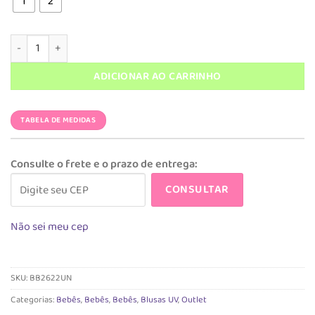
R$ 149,90.
R$ 89,90.
1
2
Blusa UV Unicórnio quantidade
ADICIONAR AO CARRINHO
TABELA DE MEDIDAS
Consulte o frete e o prazo de entrega:
CONSULTAR
Não sei meu cep
SKU:
BB2622UN
Categorias:
Bebês
,
Bebês
,
Bebês
,
Blusas UV
,
Outlet