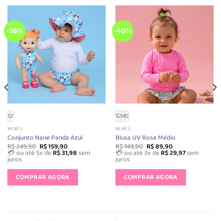
-36%
-40%
1
2
1
2
4
6
BEBÊS
BEBÊS
Conjunto Nane Panda Azul
Blusa UV Rosa Médio
O
O
O
O
R$
249,90
R$
159,90
R$
149,90
R$
89,90
preço
preço
preço
preço
💳 ou até 5x de
R$
31,98
sem
💳 ou até 3x de
R$
29,97
sem
original
atual
original
atual
juros
juros
era:
é:
era:
é:
Este
Este
R$ 249,90.
R$ 159,90.
R$ 149,90.
R$ 89,90.
produto
produto
COMPRAR AGORA
COMPRAR AGORA
tem
tem
várias
várias
s.
variantes.
variantes.
As
As