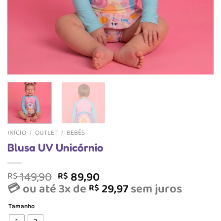
INÍCIO
/
OUTLET
/
BEBÊS
Blusa UV Unicórnio
O
O
149,90
89,90
R$
R$
preço
preço
💳 ou até 3x de
29,97
sem juros
R$
original
atual
Tamanho
era:
é: