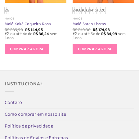
2
6
2
4
6
8
10
12
14
16
18
20
MAIÔS
MAIÔS
Maiô Kaká Coqueiro Rosa
Maiô Sarah Listras
O
O
O
O
R$
289,90
R$
144,95
R$
249,90
R$
174,93
preço
preço
preço
preço
💳 ou até 4x de
R$
36,24
sem
💳 ou até 5x de
R$
34,99
sem
original
atual
original
atual
juros
juros
era:
é:
era:
é:
Este
Este
R$ 289,90.
R$ 144,95.
R$ 249,90.
R$ 174,93.
produto
produto
COMPRAR AGORA
COMPRAR AGORA
tem
tem
s.
várias
várias
variantes.
variantes.
As
As
opções
opções
INSTITUCIONAL
podem
podem
as
ser
ser
escolhidas
escolhida
Contato
na
na
Como comprar em nosso site
página
página
do
do
Política de privacidade
produto
produto
Políticas de Envios e Entregas