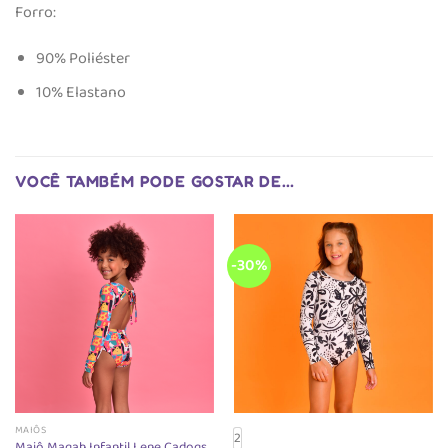
Forro:
90% Poliéster
10% Elastano
VOCÊ TAMBÉM PODE GOSTAR DE…
-30%
MAIÔS
2
Maiô Magah Infantil Lene Cadogs