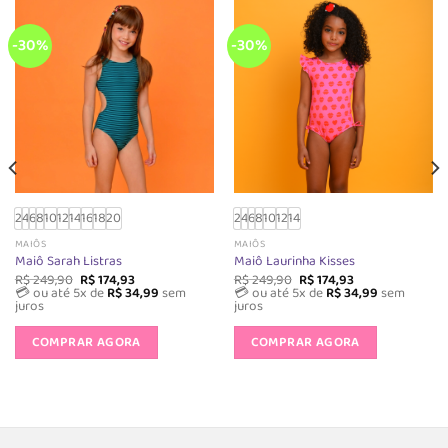
ser
escolhidas
-30%
-30%
na
página
do
produto
2
4
6
8
10
12
14
16
18
20
2
4
6
8
10
12
14
MAIÔS
MAIÔS
Maiô Sarah Listras
Maiô Laurinha Kisses
O
O
O
O
R$
249,90
R$
174,93
R$
249,90
R$
174,93
preço
preço
preço
preço
💳 ou até 5x de
R$
34,99
sem
💳 ou até 5x de
R$
34,99
sem
original
atual
original
atual
juros
juros
era:
é:
era:
é:
Este
Este
R$ 249,90.
R$ 174,93.
R$ 249,90.
R$ 174,93.
produto
produto
COMPRAR AGORA
COMPRAR AGORA
tem
tem
várias
várias
s.
variantes.
variantes.
As
As
opções
opções