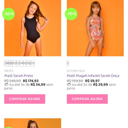
-30%
-70%
2
4
6
8
10
12
14
16
18
20
2
MAIÔS
ÚLTIMA PEÇA
Maiô Sarah Preto
Maiô Magah Infantil Sarah Onça
O
O
O
O
R$
249,90
R$
174,93
R$
199,90
R$
59,97
preço
preço
preço
preço
💳 ou até 5x de
R$
34,99
sem
💳 ou até 2x de
R$
29,99
sem
original
atual
original
atual
juros
juros
era:
é:
era:
é:
Este
Este
R$ 249,90.
R$ 174,93.
R$ 199,90.
R$ 59,97.
produto
produto
COMPRAR AGORA
COMPRAR AGORA
tem
tem
várias
várias
variantes.
variantes.
As
As