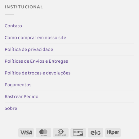
podem
podem
INSTITUCIONAL
ser
ser
as
escolhidas
escolhida
Contato
na
na
página
página
Como comprar em nosso site
do
do
produto
produto
Política de privacidade
Políticas de Envios e Entregas
Política de trocas e devoluções
Pagamentos
Rastrear Pedido
Sobre