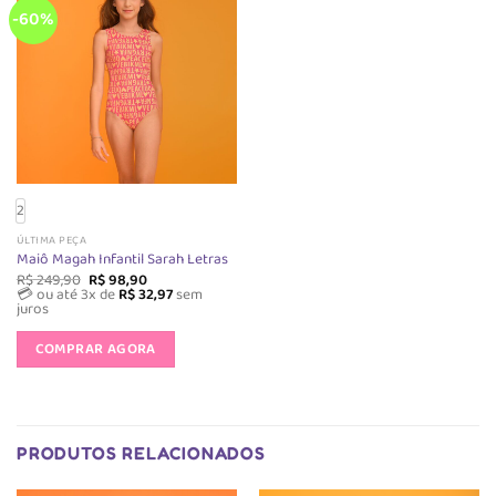
opções
opções
-60%
podem
podem
ser
ser
escolhidas
escolhida
na
na
página
página
do
do
produto
produto
2
ÚLTIMA PEÇA
Maiô Magah Infantil Sarah Letras
O
O
R$
249,90
R$
98,90
preço
preço
💳 ou até 3x de
R$
32,97
sem
original
atual
juros
era:
é:
Este
R$ 249,90.
R$ 98,90.
produto
COMPRAR AGORA
tem
várias
variantes.
As
PRODUTOS RELACIONADOS
opções
podem