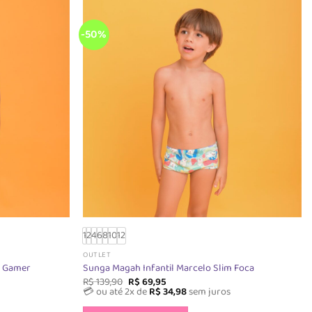
podem
ser
das
escolhidas
-50%
na
página
do
o
produto
1
2
4
6
8
10
12
OUTLET
m Gamer
Sunga Magah Infantil Marcelo Slim Foca
O
O
R$
139,90
R$
69,95
preço
preço
💳 ou até 2x de
R$
34,98
sem juros
original
atual
Este
era:
é: