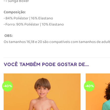
• 1 Sunga Boxer
Composição:
• 84% Poliéster | 16% Elastano
• Forro: 90% Poliéster | 10% Elastano
OBS:
Os tamanhos 16,18 e 20 são compatíveis com tamanhos de adulto (
VOCÊ TAMBÉM PODE GOSTAR DE…
-40%
-40%