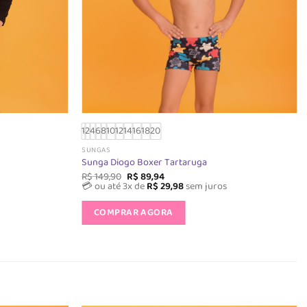
1
2
4
6
8
10
12
14
16
18
20
SUNGAS
Sunga Diogo Boxer Tartaruga
O
O
R$
149,90
R$
89,94
preço
preço
💳 ou até 3x de
R$
29,98
sem juros
original
atual
Este
era:
é:
COMPRAR AGORA
o
produto
R$ 149,90.
R$ 89,94.
tem
várias
s.
variantes.
As
opções