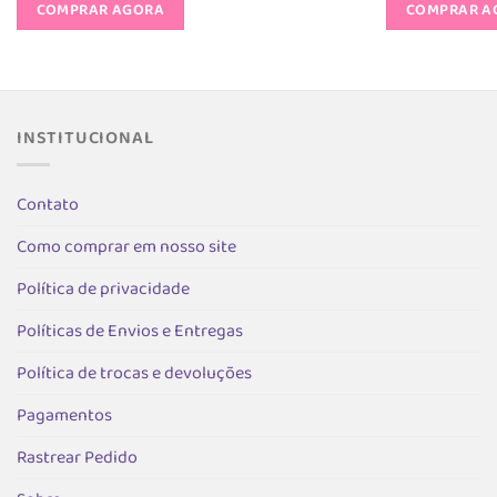
COMPRAR AGORA
COMPRAR A
produto
R$ 149,90.
R$ 74,95.
R$ 14
tem
várias
variantes.
As
INSTITUCIONAL
opções
podem
ser
Contato
escolhidas
na
Como comprar em nosso site
página
Política de privacidade
do
produto
Políticas de Envios e Entregas
Política de trocas e devoluções
Pagamentos
Rastrear Pedido