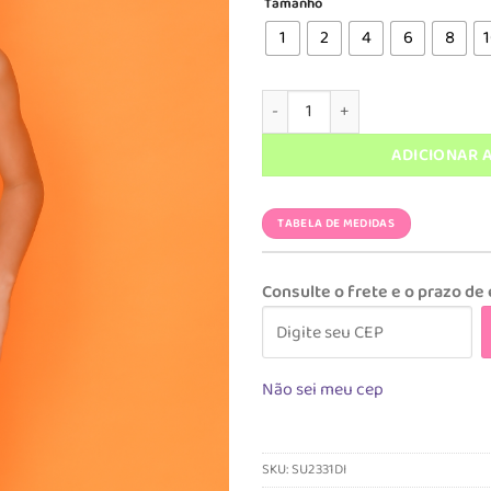
Tamanho
era:
é:
R$ 149,90.
R$
1
2
4
6
8
1
Sunga Diogo Boxer Dinossauro 
ADICIONAR 
TABELA DE MEDIDAS
Consulte o frete e o prazo de
Não sei meu cep
SKU:
SU2331DI