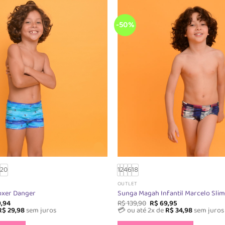
podem
podem
ser
ser
escolhidas
escolhi
-50%
na
na
página
página
do
do
produto
produt
8
20
1
2
4
6
18
OUTLET
oxer Danger
Sunga Magah Infantil Marcelo Sli
O
O
O
,94
R$
139,90
R$
69,95
o
preço
preço
preço
R$
29,98
sem juros
💳 ou até 2x de
R$
34,98
sem juros
al
atual
original
atual
Este
Este
é:
era:
é: