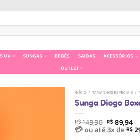
S UV
SUNGAS
BEBÊS
SAÍDAS
ACESSÓRIOS
OUTLET
INÍCIO
/
TAMANHOS ESPECIAIS
/
Sunga Diogo Box
O
O
149,90
89,94
R$
R$
preço
p
💳 ou até 3x de
2
R$
original
at