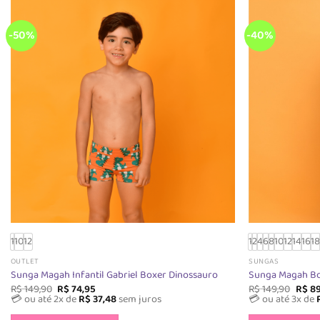
podem
ser
escolhidas
-50%
-40%
na
página
do
produto
1
10
12
1
2
4
6
8
10
12
14
16
1
OUTLET
SUNGAS
Sunga Magah Infantil Gabriel Boxer Dinossauro
Sunga Magah B
O
O
O
R$
149,90
R$
74,95
R$
149,90
R$
89
preço
preço
preç
💳 ou até 2x de
R$
37,48
sem juros
💳 ou até 3x de
original
atual
origin
Este
era:
é:
era: