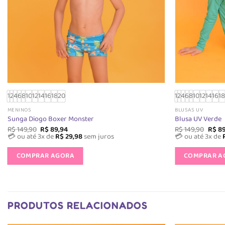
1
2
4
6
8
10
12
14
16
18
20
1
2
4
6
8
10
12
14
16
1
MENINOS
BLUSAS UV
Sunga Diogo Boxer Monster
Blusa UV Verde
O
O
O
R$
149,90
R$
89,94
R$
149,90
R$
89
preço
preço
preç
💳 ou até 3x de
R$
29,98
sem juros
💳 ou até 3x de
original
atual
origin
Este
era:
é:
era:
COMPRAR AGORA
COMPRAR A
produto
R$ 149,90.
R$ 89,94.
R$ 14
tem
várias
variantes.
As
PRODUTOS RELACIONADOS
opções