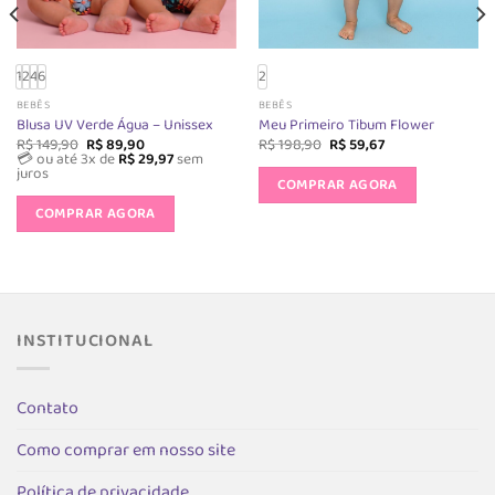
1
2
4
6
2
BEBÊS
BEBÊS
Blusa UV Verde Água – Unissex
Meu Primeiro Tibum Flower
O
O
O
O
R$
149,90
R$
89,90
R$
198,90
R$
59,67
preço
preço
preço
preço
💳 ou até 3x de
R$
29,97
sem
Este
original
atual
original
atual
juros
produto
COMPRAR AGORA
era:
é:
era:
é:
Este
R$ 149,90.
R$ 89,90.
R$ 198,90.
R$ 59,67.
tem
produto
COMPRAR AGORA
várias
tem
variantes.
várias
As
s.
variantes.
opções
As
podem
opções
INSTITUCIONAL
ser
podem
escolhida
ser
na
as
escolhidas
Contato
página
na
do
página
Como comprar em nosso site
produto
do
Política de privacidade
produto