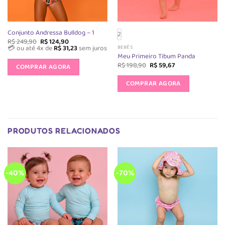
Conjunto Andressa Bulldog – 1
2
O
O
R$
249,90
R$
124,90
preço
preço
💳 ou até 4x de
R$
31,23
sem juros
BEBÊS
original
atual
Meu Primeiro Tibum Panda
era:
é:
O
O
R$
198,90
R$
59,67
COMPRAR AGORA
R$ 249,90.
R$ 124,90.
preço
preço
Este
original
atual
produto
COMPRAR AGORA
era:
é:
R$ 198,90.
R$ 59,67.
tem
várias
variantes.
As
PRODUTOS RELACIONADOS
opções
podem
ser
escolhida
-40%
-70%
na
página
do
produto