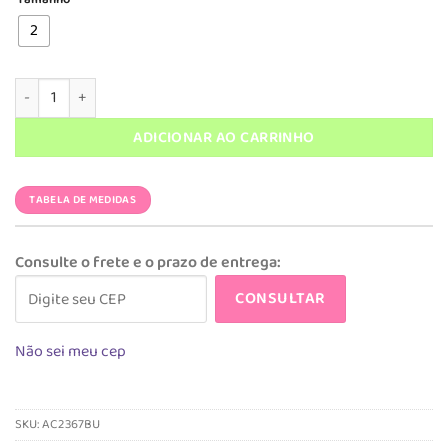
era:
é:
R$ 98,90.
R$ 69,90.
2
Acessório Magah Infantil Chapéu Dupla Face Bulldog quantidade
ADICIONAR AO CARRINHO
TABELA DE MEDIDAS
Consulte o frete e o prazo de entrega:
CONSULTAR
Não sei meu cep
SKU:
AC2367BU