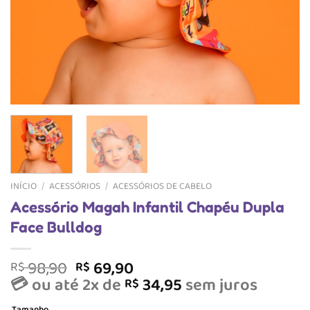
INÍCIO
/
ACESSÓRIOS
/
ACESSÓRIOS DE CABELO
Acessório Magah Infantil Chapéu Dupla
Face Bulldog
O
O
98,90
69,90
R$
R$
preço
preço
💳 ou até 2x de
34,95
sem juros
R$
original
atual
Tamanho