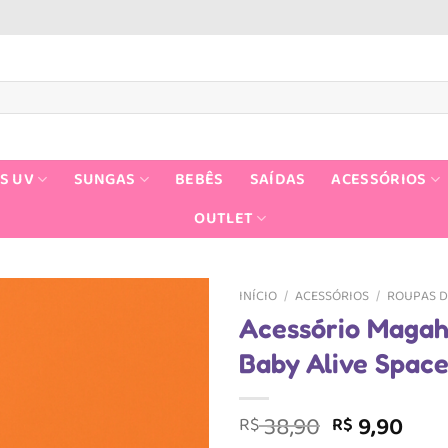
S UV
SUNGAS
BEBÊS
SAÍDAS
ACESSÓRIOS
OUTLET
INÍCIO
/
ACESSÓRIOS
/
ROUPAS D
Acessório Magah 
Baby Alive Spac
O
O
38,90
9,90
R$
R$