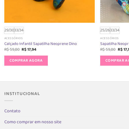
29/30
33/34
25/26
33/34
ACESSÓRIOS
ACESSÓRIOS
Calçado Infantil Sapatilha Neoprene Dino
Sapatilha Neopr
O
O
O
R$
59,80
R$
17,94
R$
59,80
R$
17,
preço
preço
preço
Este
original
atual
origin
COMPRAR AGORA
COMPRAR A
produto
era:
é:
era:
R$ 59,80.
R$ 17,94.
R$ 59,
tem
várias
variantes.
As
INSTITUCIONAL
opções
podem
ser
Contato
escolhidas
na
Como comprar em nosso site
página