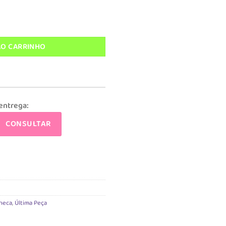
ço
l
aby Alive Space quantidade
,90.
AO CARRINHO
 entrega:
CONSULTAR
neca
,
Última Peça