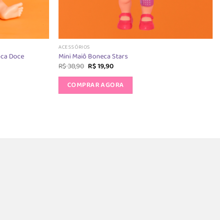
ACESSÓRIOS
oca Doce
Mini Maiô Boneca Stars
O
O
R$
38,90
R$
19,90
preço
preço
original
atual
COMPRAR AGORA
era:
é:
R$ 38,90.
R$ 19,90.