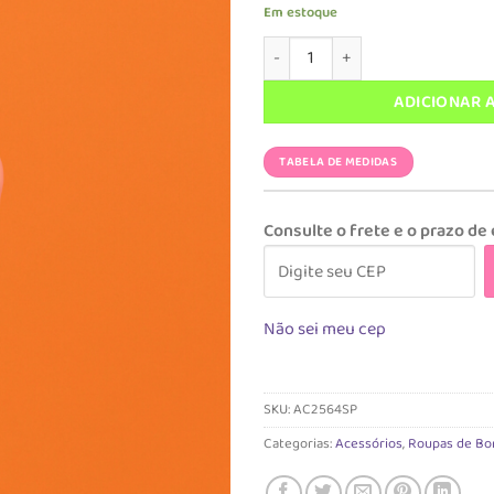
preço
pre
Em estoque
original
atua
Acessório Magah Infantil Maiô B
era:
é:
R$ 38,90.
R$ 9
ADICIONAR 
TABELA DE MEDIDAS
Consulte o frete e o prazo de
Não sei meu cep
SKU:
AC2564SP
Categorias:
Acessórios
,
Roupas de Bo