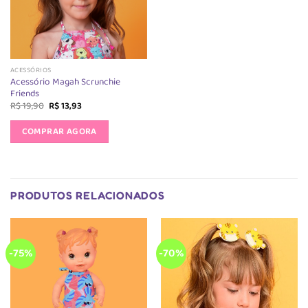
ACESSÓRIOS
Acessório Magah Scrunchie
Friends
O
O
R$
19,90
R$
13,93
preço
preço
original
atual
COMPRAR AGORA
era:
é:
R$ 19,90.
R$ 13,93.
PRODUTOS RELACIONADOS
-75%
-70%