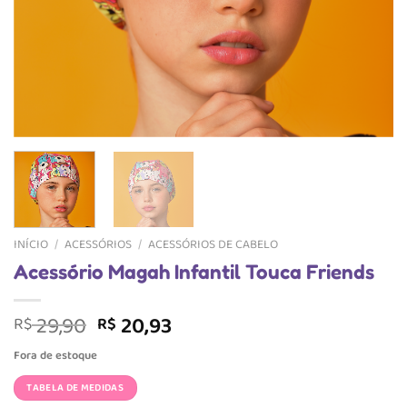
INÍCIO
/
ACESSÓRIOS
/
ACESSÓRIOS DE CABELO
Acessório Magah Infantil Touca Friends
O
O
29,90
20,93
R$
R$
preço
preço
Fora de estoque
original
atual
era:
é:
TABELA DE MEDIDAS