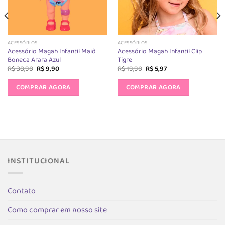
ACESSÓRIOS
ACESSÓRIOS
Acessório Magah Infantil Maiô
Acessório Magah Infantil Clip
Boneca Arara Azul
Tigre
O
O
O
O
R$
38,90
R$
9,90
R$
19,90
R$
5,97
preço
preço
preço
preço
original
atual
original
atual
COMPRAR AGORA
COMPRAR AGORA
era:
é:
era:
é:
R$ 38,90.
R$ 9,90.
R$ 19,90.
R$ 5,97.
INSTITUCIONAL
Contato
Como comprar em nosso site