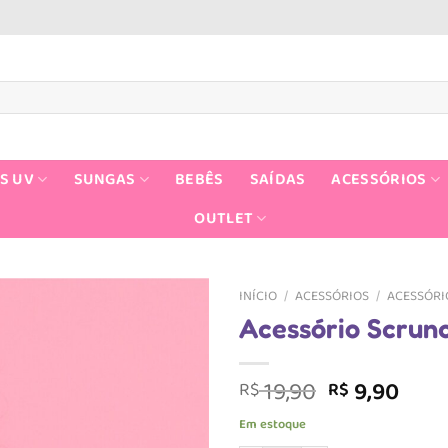
S UV
SUNGAS
BEBÊS
SAÍDAS
ACESSÓRIOS
OUTLET
INÍCIO
/
ACESSÓRIOS
/
ACESSÓRI
Acessório Scrun
O
O
19,90
9,90
R$
R$
preço
pre
Em estoque
original
atua