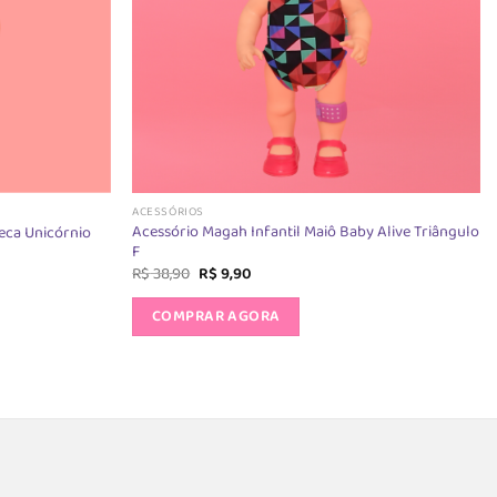
ACESSÓRIOS
Acessório Magah Infantil Maiô Baby Alive Triângulo
eca Unicórnio
F
O
O
R$
38,90
R$
9,90
preço
preço
original
atual
COMPRAR AGORA
era:
é:
R$ 38,90.
R$ 9,90.