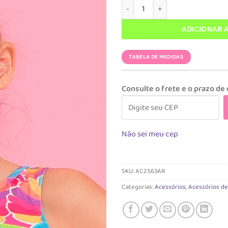
Acessório Scrunchie Arara quan
era:
é:
R$ 19,90.
R$ 9
ADICIONAR 
TABELA DE MEDIDAS
Consulte o frete e o prazo de
Não sei meu cep
SKU:
AC2563AR
Categorias:
Acessórios
,
Acessórios de