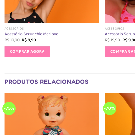
ACESSÓRIOS
ACESSÓRIOS
Acessório Scrunchie Marlove
Acessório Scrun
O
O
O
R$
19,90
R$
9,90
R$
19,90
R$
9,9
preço
preço
preço
original
atual
origina
COMPRAR AGORA
COMPRAR A
era:
é:
era:
R$ 19,90.
R$ 9,90.
R$ 19,9
PRODUTOS RELACIONADOS
-75%
-70%