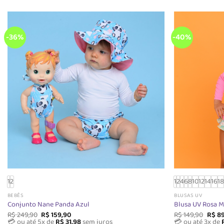
-36%
-40%
1
2
1
2
4
6
8
10
12
14
16
1
BEBÊS
BLUSAS UV
Conjunto Nane Panda Azul
Blusa UV Rosa M
O
O
O
R$
249,90
R$
159,90
R$
149,90
R$
89
preço
preço
preç
💳 ou até 5x de
R$
31,98
sem juros
💳 ou até 3x de