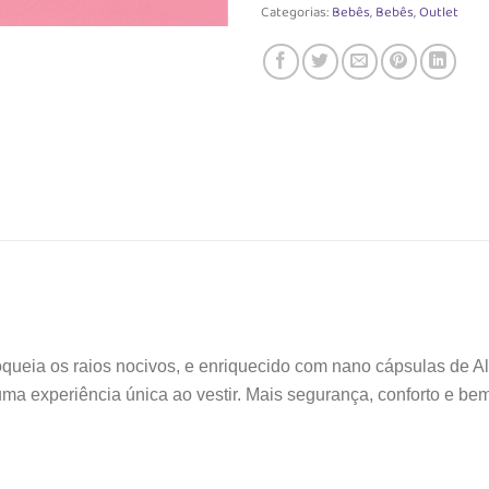
Categorias:
Bebês
,
Bebês
,
Outlet
ueia os raios nocivos, e enriquecido com nano cápsulas de Al
a uma experiência única ao vestir. Mais segurança, conforto e b