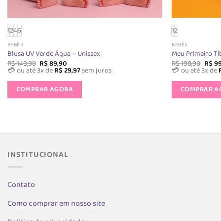
1
2
4
6
1
2
BEBÊS
BEBÊS
Blusa UV Verde Água – Unissex
Meu Primeiro T
O
O
O
R$
149,90
R$
89,90
R$
198,90
R$
99
preço
preço
preç
💳 ou até 3x de
R$
29,97
sem juros
💳 ou até 3x de
original
atual
origin
Este
era:
é:
era:
COMPRAR AGORA
COMPRAR A
produto
R$ 149,90.
R$ 89,90.
R$ 19
tem
várias
variantes.
As
opções
INSTITUCIONAL
podem
ser
escolhidas
Contato
na
Como comprar em nosso site
página
do