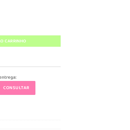
:
.
$ 149,90.
e
AO CARRINHO
 entrega:
CONSULTAR