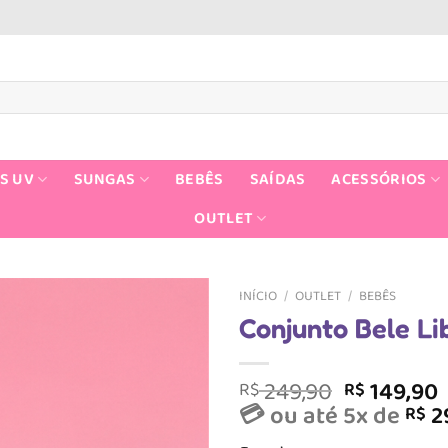
S UV
SUNGAS
BEBÊS
SAÍDAS
ACESSÓRIOS
OUTLET
INÍCIO
/
OUTLET
/
BEBÊS
Conjunto Bele Li
O
249,90
149,90
R$
R$
preço
💳 ou até 5x de
2
R$
original