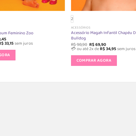
2
ACESSÓRIOS
Acessório Magah Infantil Chapéu D
ibum Feminino Zoo
Bulldog
O
,45
o
preço
R$
33,15
sem juros
O
O
R$
98,90
R$
69,90
al
atual
preço
preço
Este
💳 ou até 2x de
R$
34,95
sem juros
é:
original
atual
Este
GORA
produto
8,90.
R$ 99,45.
era:
é:
COMPRAR AGORA
produt
R$ 98,90.
R$ 69,90.
tem
tem
várias
várias
variantes.
variante
As
As
opções
opções
podem
podem
ser
ser
escolhidas
escolhi
na
na
página
página
do