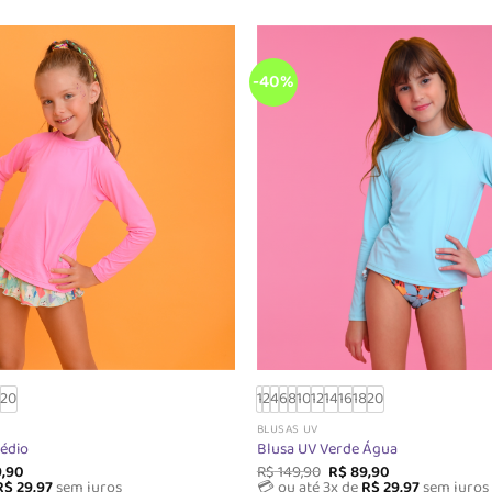
-40%
8
20
1
2
4
6
8
10
12
14
16
18
20
BLUSAS UV
édio
Blusa UV Verde Água
O
O
O
,90
R$
149,90
R$
89,90
o
preço
preço
preço
R$
29,97
sem juros
💳 ou até 3x de
R$
29,97
sem juros