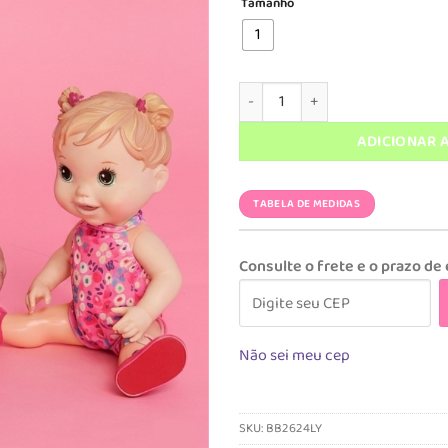
Tamanho
era:
é
R$ 249,90
R
1
Conjunto Bele Liberty quantidad
ADICIONAR 
TABELA DE MEDIDAS
Consulte o frete e o prazo de
Não sei meu cep
SKU:
BB2624LY