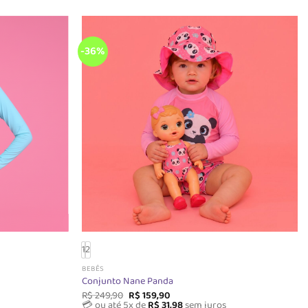
-36%
1
2
BEBÊS
Conjunto Nane Panda
O
O
R$
249,90
R$
159,90
preço
preço
💳 ou até 5x de
R$
31,98
sem juros