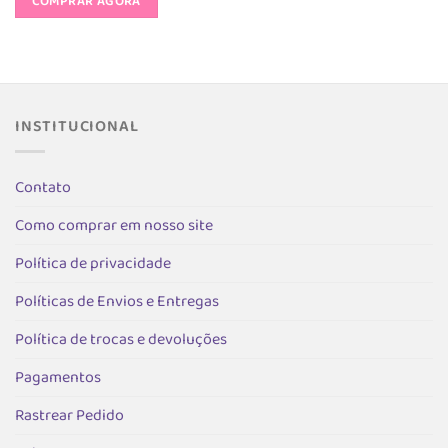
produto
COMPRAR AGORA
R$ 189,90.
R$ 94,95.
várias
tem
variantes.
várias
As
s.
variantes.
opções
As
podem
opções
ser
INSTITUCIONAL
podem
escolhida
ser
na
as
escolhidas
página
Contato
na
do
página
Como comprar em nosso site
produto
do
produto
Política de privacidade
Políticas de Envios e Entregas
Política de trocas e devoluções
Pagamentos
Rastrear Pedido