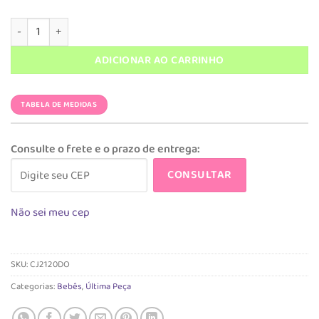
R$ 198,90.
R$ 59,67.
Meu Primeiro Tibum Feminino Dogs quantidade
ADICIONAR AO CARRINHO
TABELA DE MEDIDAS
Consulte o frete e o prazo de entrega:
CONSULTAR
Não sei meu cep
SKU:
CJ2120DO
Categorias:
Bebês
,
Última Peça