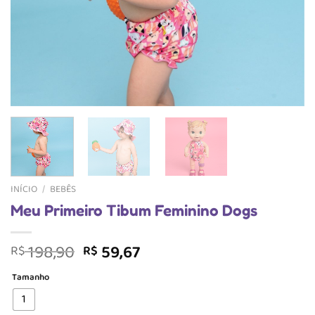
INÍCIO
/
BEBÊS
Meu Primeiro Tibum Feminino Dogs
O
O
198,90
59,67
R$
R$
preço
preço
Tamanho
original
atual
era:
é:
1