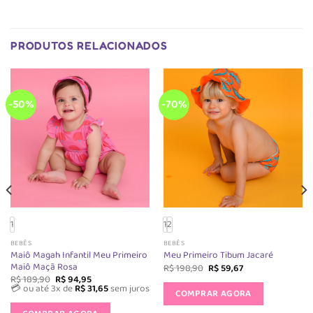
PRODUTOS RELACIONADOS
-50%
-70%
1
1
2
BEBÊS
BEBÊS
Maiô Magah Infantil Meu Primeiro
Meu Primeiro Tibum Jacaré
Maiô Maçã Rosa
O
O
R$
198,90
R$
59,67
preço
preço
O
O
Este
R$
189,90
R$
94,95
original
atual
preço
preço
💳 ou até 3x de
R$
31,65
sem juros
produto
COMPRAR AGORA
era:
é:
original
atual
Este
R$ 198,90.
R$ 59,67.
era:
é:
tem