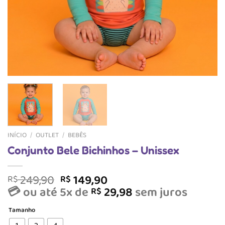
INÍCIO
/
OUTLET
/
BEBÊS
Conjunto Bele Bichinhos – Unissex
O
O
249,90
149,90
R$
R$
preço
preço
💳 ou até 5x de
29,98
sem juros
R$
original
atual
Tamanho
era:
é: