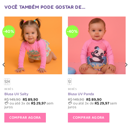
VOCÊ TAMBÉM PODE GOSTAR DE…
-40%
-40%
1
2
4
1
2
BEBÊS
BEBÊS
Blusa UV Salty
Blusa UV Panda
O
O
O
O
R$
149,90
R$
89,90
R$
149,90
R$
89,90
preço
preço
preço
preço
💳 ou até 3x de
R$
29,97
sem
💳 ou até 3x de
R$
29,97
sem
original
atual
original
atual
juros
juros
era:
é:
era:
é:
Este
Este
R$ 149,90.
R$ 89,90.
R$ 149,90.
R$ 89,90.
produto
produto
COMPRAR AGORA
COMPRAR AGORA
tem
tem
várias
várias