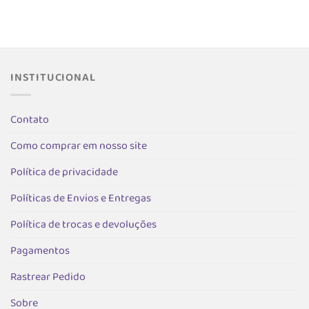
várias
várias
variantes.
s.
variantes.
As
As
opções
opções
podem
podem
INSTITUCIONAL
ser
ser
escolhida
as
escolhidas
na
na
Contato
página
página
do
do
Como comprar em nosso site
produto
produto
Política de privacidade
Políticas de Envios e Entregas
Política de trocas e devoluções
Pagamentos
Rastrear Pedido
Sobre