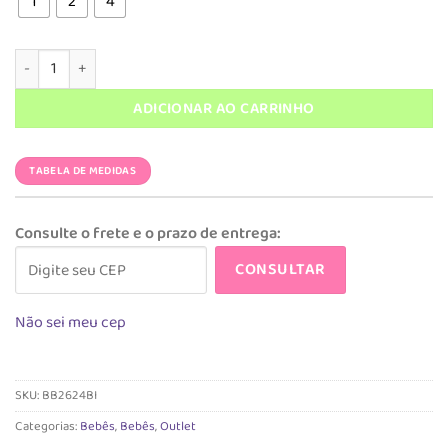
R$ 249,90.
R$ 149,90.
1
2
4
Conjunto Bele Bichinhos - Unissex quantidade
ADICIONAR AO CARRINHO
TABELA DE MEDIDAS
Consulte o frete e o prazo de entrega:
CONSULTAR
Não sei meu cep
SKU:
BB2624BI
Categorias:
Bebês
,
Bebês
,
Outlet